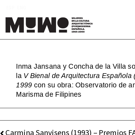
Saltar
ESP
ENG
al
contenido
Mu
(
Inma Jansana y Concha de la Villa son
la
V Bienal de Arquitectura Española
1999
con su obra: Observatorio de an
Marisma de Filipines
NAVEGACIÓN
Carmina Sanvisens (1993) – Premios F