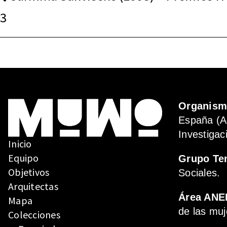
DE
3
ENTRADAS
Organis
España (A
Investigac
Inicio
Equipo
Grupo Te
Objetivos
Sociales.
Arquitectas
Área ANE
Mapa
de las muj
Colecciones