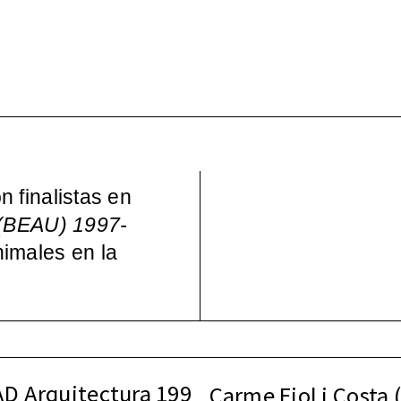
Wo – Mujeres en la Cul
pos)moderna española, 
 finalistas en
 (BEAU) 1997-
imales en la
AD Arquitectura 199
Carme Fiol i Costa