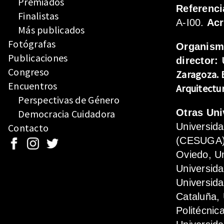
Premiados
Referenci
Finalistas
A-I00.
Ac
Más publicados
Fotógrafas
Organis
Publicaciones
director:
Congreso
Zaragoza.
Encuentros
Arquitectu
Perspectivas de Género
Otras Uni
Democracia Cuidadora
Universid
Contacto
(CESUGA),
Oviedo, Un
Universida
Universida
Cataluña, 
Politécnic