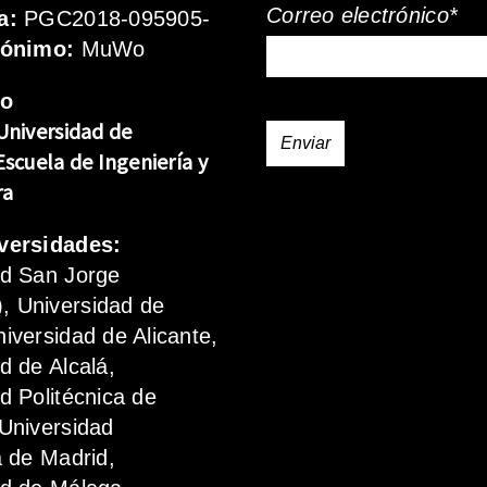
Correo electrónico*
a:
PGC2018-095905-
rónimo:
MuWo
mo
Universidad de
Escuela de Ingeniería y
ra
versidades:
ad San Jorge
 Universidad de
iversidad de Alicante,
d de Alcalá,
d Politécnica de
Universidad
a de Madrid,