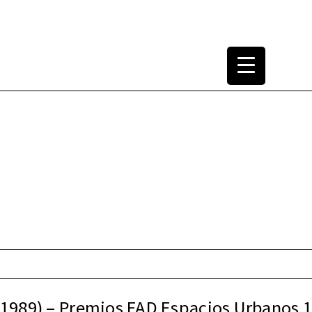
tura Arquitectónica
1965-2000
 (1989) – Premios FAD Espacios Urbanos 1