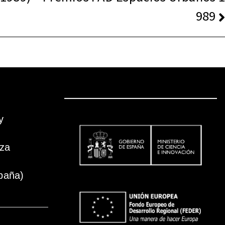
989
y
oza
paña)