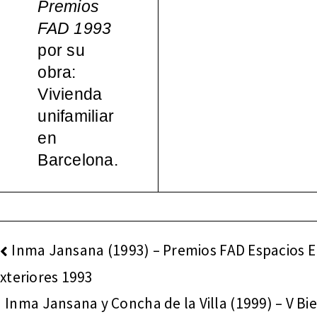
Premios
español
FAD 1993
por su
a, 1965-
obra:
Vivienda
2000
unifamiliar
en
Barcelona.
NAVEGACIÓN
Inma Jansana (1993) – Premios FAD Espacios E
DE
xteriores 1993
ENTRADAS
Inma Jansana y Concha de la Villa (1999) – V Bie