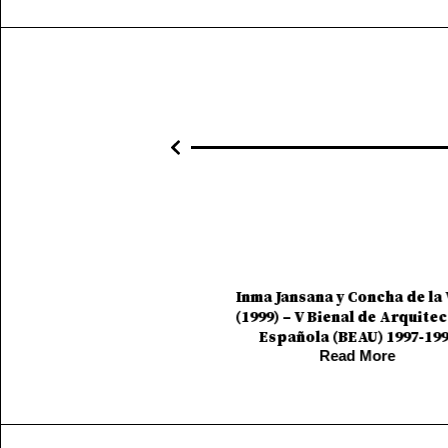
01/01/1999
eguia (1999) – Premios
01/01/1999
COAVN 1999
Read More
Inma Jansana y Concha de la 
(1999) – V Bienal de Arquite
Española (BEAU) 1997-19
Read More