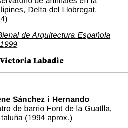
ervatorio de animales en la
ipines, Delta del Llobregat,
4)
 Bienal de Arquitectura Española
-1999
 Victoria Labadie
ene Sánchez i Hernando
ro de barrio Font de la Guatlla,
taluña (1994 aprox.)