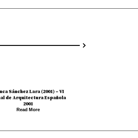
01/01/2002
Carme Pinós (2002) –
01/01/2001
Europeo de Paisaje 
Read More
nca Sánchez Lara (2001) – VI
al de Arquitectura Española
2001
Read More