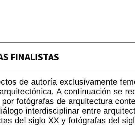
Wo – Mujeres en la Cul
pos)moderna española, 1
S FINALISTAS
ectos de autoría exclusivamente fe
 arquitectónica. A continuación se r
s por fotógrafas de arquitectura co
iálogo interdisciplinar entre arquitec
ctas del siglo XX y fotógrafas del sig