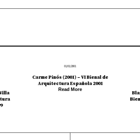
01/01/2001
Carme Pinós (2001) – VI Bienal de
Arquitectura Española 2001
Read More
Villa
Bla
ctura
Bien
99