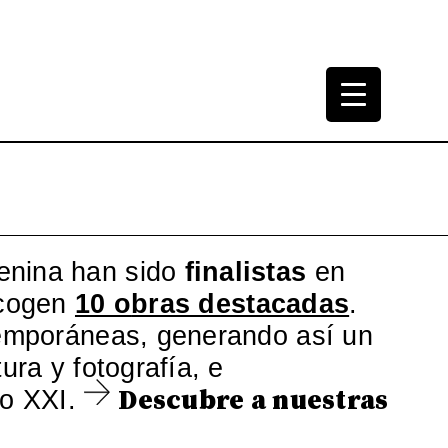
tura Arquitectónica
965-2000
menina han sido
finalistas
en
ecogen
10 o
bras destacadas
.
ntemporáneas, generando así un
tura y fotografía, e
Descubre a nuestras
lo XXI.