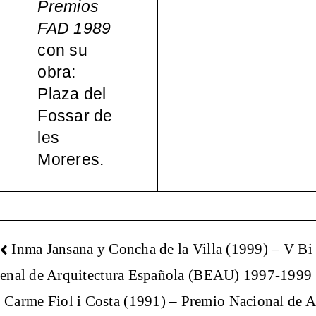
Premios
español
FAD 1989
con su
a, 1965-
obra:
Plaza del
2000
Fossar de
les
Moreres.
NAVEGACIÓN
Inma Jansana y Concha de la Villa (1999) – V Bi
DE
enal de Arquitectura Española (BEAU) 1997-1999
ENTRADAS
Carme Fiol i Costa (1991) – Premio Nacional de A