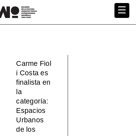
Saltar
al
MuWo –
contenido
Mujeres
en la
Carme Fiol
Cultura
i Costa es
finalista en
Arquite
la
ctónica
categoría:
Espacios
(pos)mo
Urbanos
de los
derna