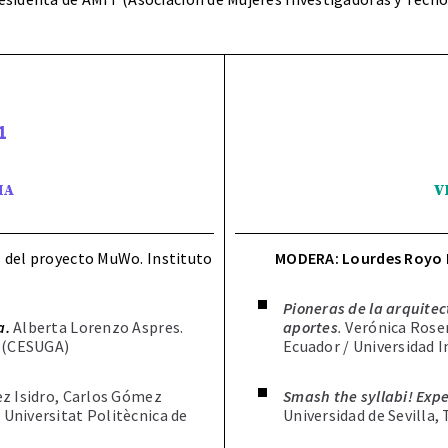
1
IA
V
l del proyecto MuWo. Instituto
MODERA:
Lourdes Royo 
Pioneras de la arquitec
a.
Alberta Lorenzo Aspres.
aportes
.
Verónica Roser
a (CESUGA)
Ecuador / Universidad I
ez Isidro, Carlos Gómez
Smash the syllabi! Expe
 Universitat Politècnica de
Universidad de Sevilla,