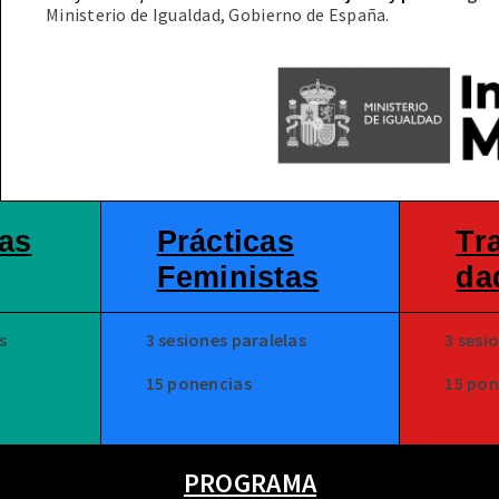
Ministerio de Igualdad, Gobierno de España.
as
Prácticas
Tr
Feministas
da
s
3 sesiones paralelas
3 sesi
15 ponencias
15 pon
PROGRAMA