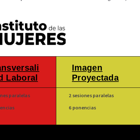
ansversali
Imagen
d Laboral
Proyectada
ones paralelas
2 sesiones paralelas
encias
6 ponencias