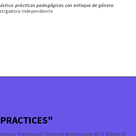
stico: prácticas pedagógicas con enfoque de género
.
estigadora Independiente
 PRACTICES"
ofessor History and Theory of Architecture, KTH School of