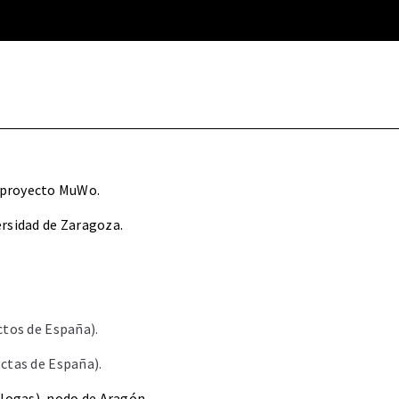
l proyecto MuWo.
ersidad de Zaragoza.
ctos de España).
ctas de España).
ólogas), nodo de Aragón.