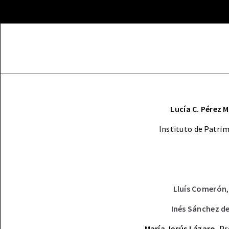
Lucía C. Pérez 
Instituto de Patrim
Lluís Comerón
Inés Sánchez d
María Jesús Lázaro
, P