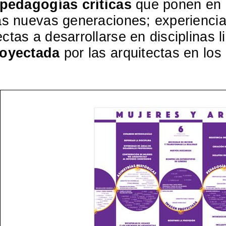
pedagogías críticas
que ponen en c
las nuevas generaciones; experienci
ctas a desarrollarse en disciplinas l
royectada
por las arquitectas en lo