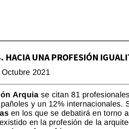
Wo – Mujeres en la Cul
pos)moderna española, 1
 HACIA UNA PROFESIÓN IGUALI
9 Octubre 2021
ón Arquia
se citan 81 profesionales
españoles y un 12% internacionales.
las
en los que se debatirá en torno a
xistido en la profesión de la arquit