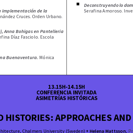
Deconstruyendo lo domé
a implementación de la
Serafina Amoroso. Inv
rnández Cruces. Orden Urbano.
0), Anna Bohigas en Pantelleria
ina Díaz Fasciolo. Escola
y Ana Buenaventura.
Mónica
13.15H-14.15H
CONFERENCIA INVITADA
ASIMETRÍAS HISTÓRICAS
 HISTORIES: APPROACHES AND
chitecture, Chalmers University (Sweden)
+
Helena Mattsson
,
Pr