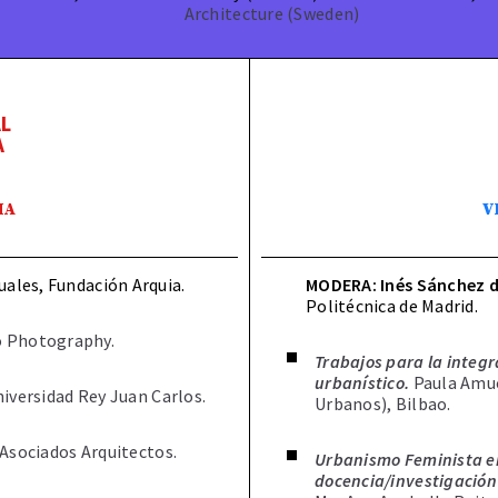
Architecture (Sweden)
L
A
IA
V
uales, Fundación Arquia.
MODERA:
Inés Sánchez d
Politécnica de Madrid.
 Photography.
Trabajos para la integr
urbanístico.
Paula Amuc
iversidad Rey Juan Carlos.
Urbanos), Bilbao.
Asociados Arquitectos.
Urbanismo Feminista en
docencia/investigación 