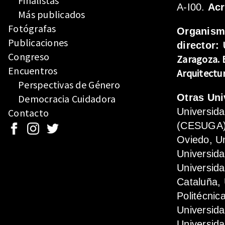
Finalistas
A-I00.
Ac
Más publicados
Fotógrafas
Organis
Publicaciones
director:
Congreso
Zaragoza.
Encuentros
Arquitectu
Perspectivas de Género
Otras Uni
Democracia Cuidadora
Universid
Contacto
(CESUGA),
Oviedo, Un
Universida
Universida
Cataluña, 
Politécnic
Universid
Universida