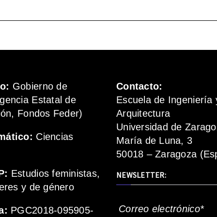
mo:
Gobierno de
Contacto:
gencia Estatal de
Escuela de Ingeniería 
ión, Fondos Feder)
Arquitectura
Universidad de Zarag
mático:
Ciencias
María de Luna, 3
50018 – Zaragoza (Es
P:
Estudios feministas,
NEWSLETTER:
eres y de género
Correo electrónico*
a:
PGC2018-095905-