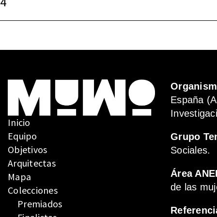
4
ENTRADAS
Organis
España (A
Investigac
Inicio
Equipo
Grupo Te
Objetivos
Sociales.
Arquitectas
Área ANE
Mapa
de las muj
Colecciones
Premiados
Referenci