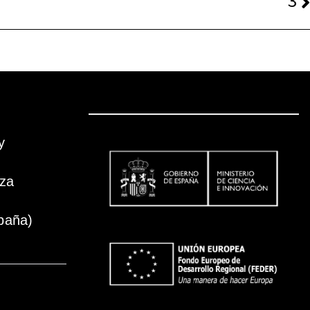
3
y
oza
paña)