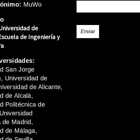
rónimo:
MuWo
mo
Universidad de
Escuela de Ingeniería y
ra
versidades:
ad San Jorge
 Universidad de
iversidad de Alicante,
d de Alcalá,
d Politécnica de
Universidad
a de Madrid,
ad de Málaga,
d de Sevilla.