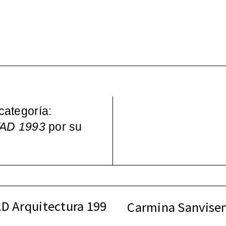
Wo – Mujeres en la Cul
pos)moderna española, 
categoría:
FAD 1993
por su
AD Arquitectura 199
Carmina Sanvisen