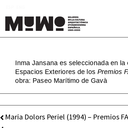
Saltar
ESP
ENG
al
contenido
Mu
(
Inma Jansana es seleccionada en la 
Espacios Exteriores de los
Premios 
obra: Paseo Marítimo de Gavà
NAVEGACIÓN
Maria Dolors Periel (1994) – Premios F
DE