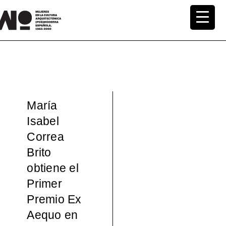
Saltar
al
MuWo –
contenido
Mujeres
en la
María
Cultura
Isabel
Correa
Arquite
Brito
ctónica
obtiene el
Primer
(pos)mo
Premio Ex
Aequo en
derna