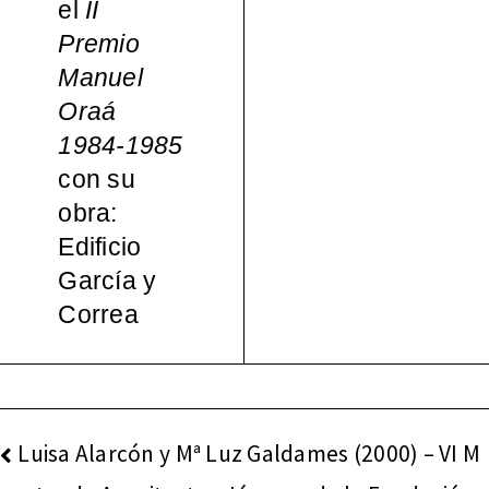
el
II
español
Premio
Manuel
a, 1965-
Oraá
1984-1985
2000
con su
obra:
Edificio
García y
Correa
NAVEGACIÓN
Luisa Alarcón y Mª Luz Galdames (2000) – VI M
DE