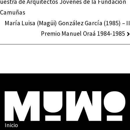
uestra de Arquitectos Jóvenes de la Fundación
ENTRADAS
Camuñas
María Luisa (Magüi) González García (1985) – II
Premio Manuel Oraá 1984-1985
Inicio