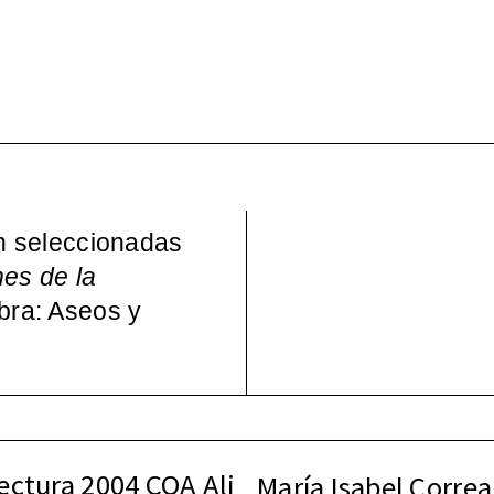
Wo – Mujeres en la Cul
pos)moderna española, 
n seleccionadas
nes de la
bra: Aseos y
ectura 2004 COA Ali
María Isabel Correa