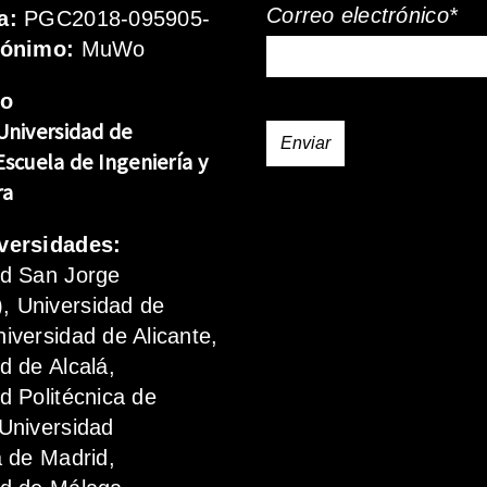
Correo electrónico*
a:
PGC2018-095905-
rónimo:
MuWo
mo
Universidad de
Escuela de Ingeniería y
ra
versidades:
ad San Jorge
 Universidad de
iversidad de Alicante,
d de Alcalá,
d Politécnica de
Universidad
a de Madrid,