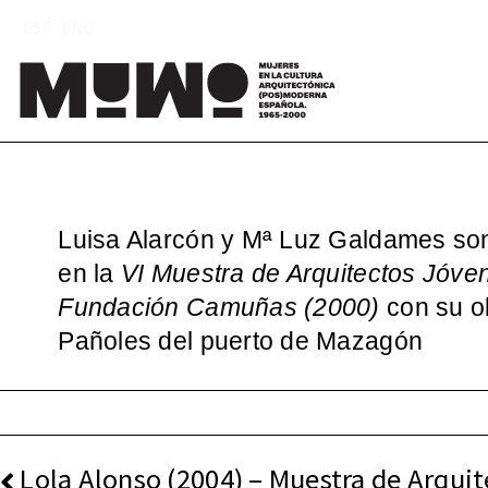
Saltar
ESP
ENG
al
contenido
Mu
(
Luisa Alarcón y Mª Luz Galdames so
en la
VI Muestra de Arquitectos Jóve
Fundación Camuñas (2000)
con su o
Pañoles del puerto de Mazagón
NAVEGACIÓN
Lola Alonso (2004) – Muestra de Arquit