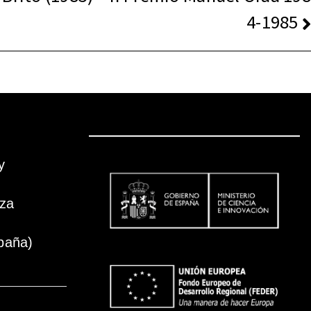
4-1985
y
oza
paña)