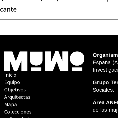
DE
cante
ENTRADAS
Organis
España (A
Investigac
Inicio
Equipo
Grupo Te
Objetivos
Sociales.
Arquitectas
Área ANE
Mapa
de las muj
Colecciones