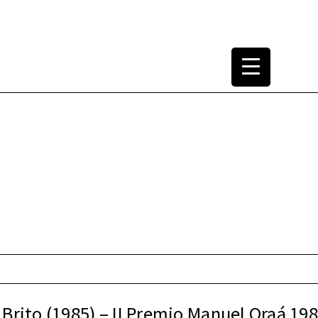
tura Arquitectónica
1965-2000
 Brito (1985) – II Premio Manuel Oraá 198