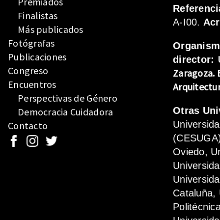
Premiados
Referenci
Finalistas
A-I00.
Ac
Más publicados
Fotógrafas
Organis
Publicaciones
director:
Congreso
Zaragoza.
Encuentros
Arquitectu
Perspectivas de Género
Otras Uni
Democracia Cuidadora
Universid
Contacto
(CESUGA),
Oviedo, Un
Universida
Universida
Cataluña, 
Politécnic