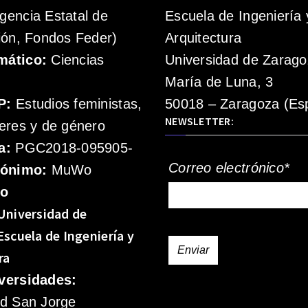
gencia Estatal de
Escuela de Ingeniería 
ión, Fondos Feder)
Arquitectura
mático:
Ciencias
Universidad de Zarag
María de Luna, 3
P:
Estudios feministas,
50018 – Zaragoza (Es
NEWSLETTER:
eres y de género
a:
PGC2018-095905-
Correo electrónico*
rónimo:
MuWo
mo
Universidad de
Escuela de Ingeniería y
ra
versidades:
ad San Jorge