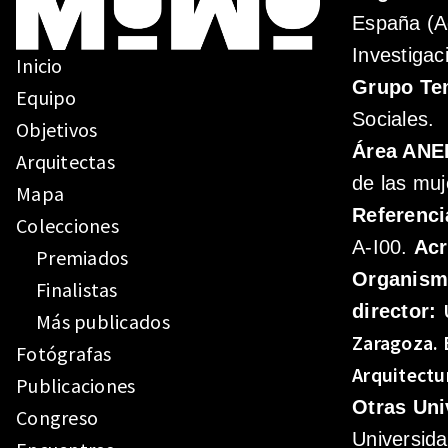
España (A
Investigac
Inicio
Grupo Te
Equipo
Sociales.
Objetivos
Área ANE
Arquitectas
de las muj
Mapa
Referenci
Colecciones
A-I00.
Ac
Premiados
Organis
Finalistas
director:
Más publicados
Zaragoza.
Fotógrafas
Arquitectu
Publicaciones
Otras Uni
Congreso
Universid