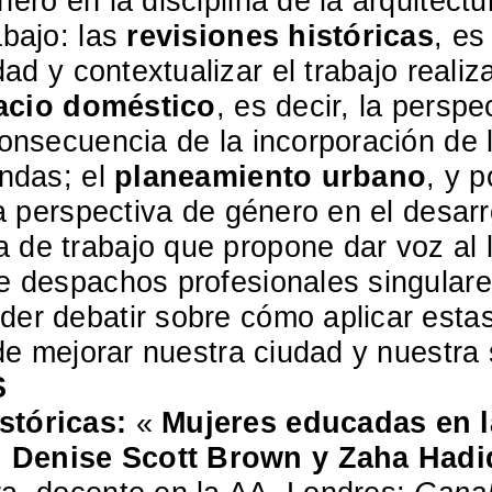
nero en la disciplina de la arquitec
abajo: las
revisiones históricas
, es
dad y contextualizar el trabajo reali
acio doméstico
, es decir, la persp
onsecuencia de la incorporación de l
endas; el
planeamiento urbano
, y 
la perspectiva de género en el desarr
a de trabajo que propone dar voz al 
e despachos profesionales singulare
er debatir sobre cómo aplicar estas
 de mejorar nuestra ciudad y nuestra
S
istóricas:
«
Mujeres educadas en la
, Denise Scott Brown y Zaha Hadi