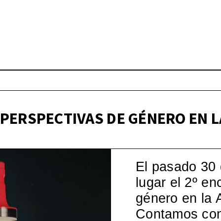
Wo – Mujeres en la Cul
pos)moderna española, 1
«PERSPECTIVAS DE GÉNERO EN 
El pasado 30
lugar el 2º e
género en la 
Contamos con 