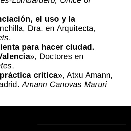
es-Lombardero, Office of
nciación, el uso y la
nchilla, Dra. en Arquitecta,
ets
.
enta para hacer ciudad.
Valencia
», Doctores en
ctes
.
ráctica crítica
», Atxu Amann,
adrid.
Amann Canovas Maruri