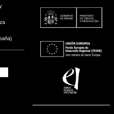
y
oza
paña)