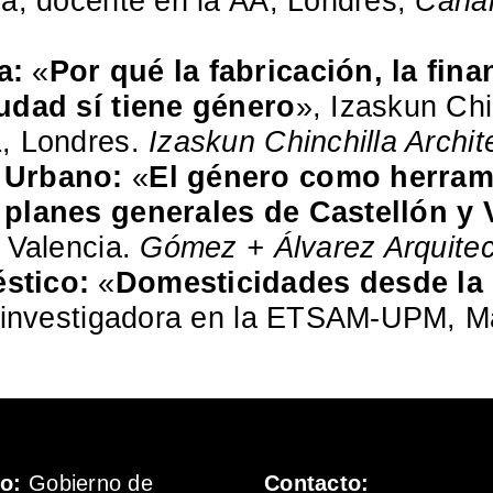
ra, docente en la AA, Londres;
Canal
a:
«
Por qué la fabricación, la fina
iudad sí tiene género
», Izaskun Chi
L, Londres.
Izaskun Chinchilla Archit
 Urbano:
«
El género como herrami
 planes generales de Castellón y 
 Valencia.
Gómez + Álvarez Arquite
éstico:
«
Domesticidades desde la p
e investigadora en la ETSAM-UPM, M
mo:
Gobierno de
Contacto: