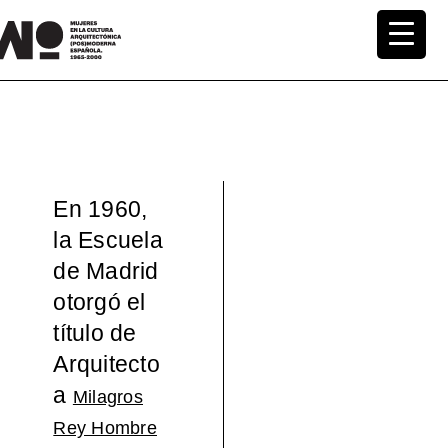
Saltar
al
MuWo –
contenido
Mujeres
en la
En 1960,
Cultura
la Escuela
de Madrid
Arquite
otorgó el
ctónica
título de
Arquitecto
(pos)mo
a
Milagros
derna
Rey Hombre