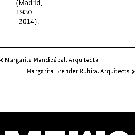
(Madrid,
español
1930
-2014).
a, 1965-
2000
NAVEGACIÓN
Margarita Mendizábal. Arquitecta
DE
Margarita Brender Rubira. Arquitecta
ENTRADAS