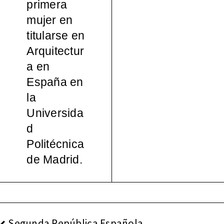
primera
español
mujer en
titularse en
a, 1965-
Arquitectur
a en
2000
España en
la
Universida
d
Politécnica
de Madrid.
NAVEGACIÓN
Segunda República Española