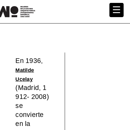
Saltar
al
MuWo –
contenido
Mujeres
en la
En 1936,
Cultura
Matilde
Arquite
Ucelay
(Madrid, 1
ctónica
912- 2008)
se
(pos)mo
convierte
en la
derna