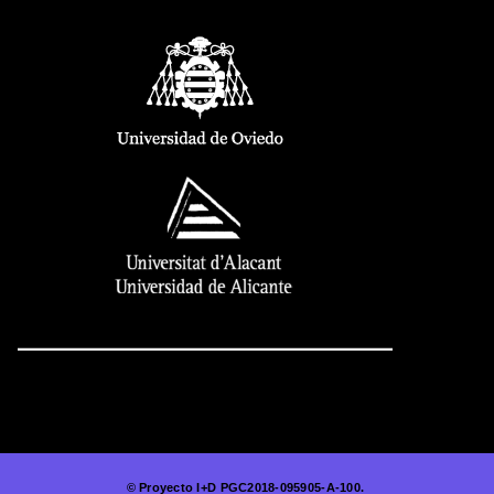
© Proyecto I+D PGC2018-095905-A-100.