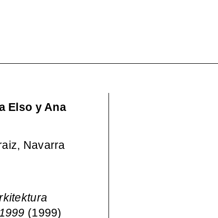
Wo – Mujeres en la Cul
pos)moderna española, 
a Elso y Ana
raiz, Navarra
kitektura
 1999
(1999)