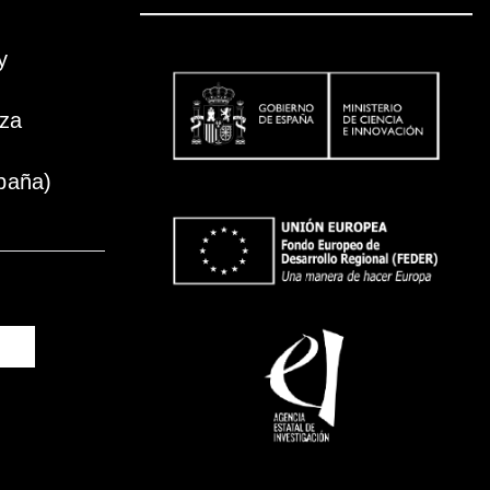
y
oza
paña)