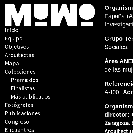
Organis
España (A
Investigac
Inicio
Equipo
Grupo Te
Objetivos
Sociales.
Arquitectas
Área ANE
Mapa
de las muj
Colecciones
Premiados
Referenci
Finalistas
A-I00.
Ac
Más publicados
Fotógrafas
Organis
Publicaciones
director:
Congreso
Zaragoza.
Encuentros
Arquitectu