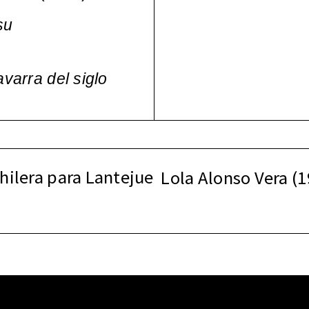
su
varra del siglo
hilera para Lantejue
Lola Alonso Vera (19