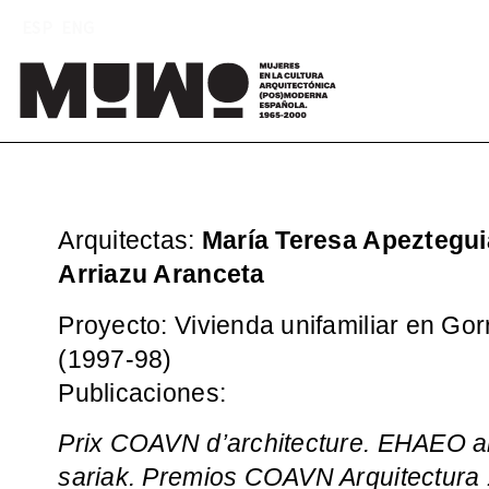
Saltar
ESP
ENG
al
contenido
Mu
(
Arquitectas:
María Teresa Apeztegui
Arriazu Aranceta
Proyecto: Vivienda unifamiliar en Gor
(1997-98)
Publicaciones:
Prix COAVN d’architecture. EHAEO ar
sariak. Premios COAVN Arquitectura