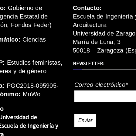
mo:
Gobierno de
Contacto:
gencia Estatal de
Escuela de Ingeniería 
ión, Fondos Feder)
Arquitectura
Universidad de Zarag
mático:
Ciencias
María de Luna, 3
50018 – Zaragoza (Es
P:
Estudios feministas,
NEWSLETTER:
eres y de género
Correo electrónico*
a:
PGC2018-095905-
rónimo:
MuWo
mo
Universidad de
Escuela de Ingeniería y
ra