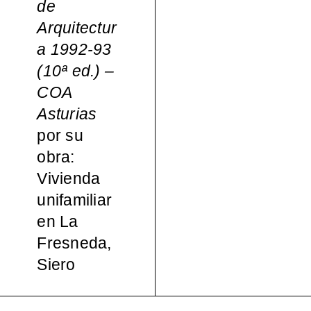
de
español
Arquitectur
a 1992-93
a, 1965-
(10ª ed.) –
COA
2000
Asturias
por su
obra:
Vivienda
unifamiliar
en La
Fresneda,
Siero