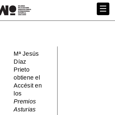
Saltar
al
MuWo –
contenido
Mujeres
en la
Mª Jesús
Cultura
Díaz
Prieto
Arquite
obtiene el
ctónica
Accésit en
los
(pos)mo
Premios
Asturias
derna