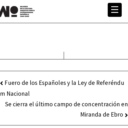
Saltar
al
MuWo –
contenido
Mujeres
en la
Cultura
Arquite
NAVEGACIÓN
Fuero de los Españoles y la Ley de Referéndu
DE
ctónica
m Nacional
ENTRADAS
Se cierra el último campo de concentración en
(pos)mo
Miranda de Ebro
derna