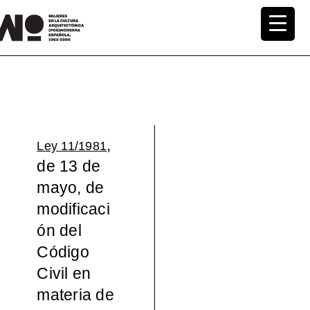
Saltar
al
MuWo –
contenido
Mujeres
en la
,
Ley 11/1981
Cultura
de 13 de
mayo, de
Arquite
modificaci
ctónica
ón del
Código
(pos)mo
Civil en
materia de
derna