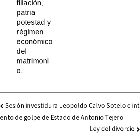
filiación,
español
patria
potestad y
a, 1965-
régimen
económico
2000
del
matrimoni
o.
NAVEGACIÓN
Sesión investidura Leopoldo Calvo Sotelo e int
DE
ento de golpe de Estado de Antonio Tejero
ENTRADAS
Ley del divorcio