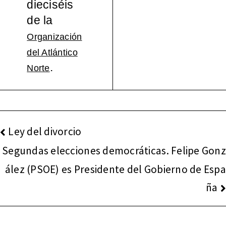
dieciséis
español
de la
Organización
a, 1965-
del Atlántico
.
2000
Norte
NAVEGACIÓN
Ley del divorcio
DE
Segundas elecciones democráticas. Felipe Gonz
ENTRADAS
ález (PSOE) es Presidente del Gobierno de Espa
ña