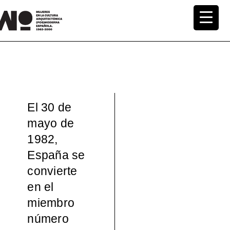
Saltar
al
MuWo –
contenido
Mujeres
en la
El 30 de
Cultura
mayo de
1982,
Arquite
España se
ctónica
convierte
en el
(pos)mo
miembro
número
derna