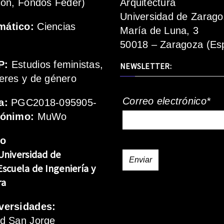
ión, Fondos Feder)
Arquitectura
Universidad de Zarag
mático:
Ciencias
María de Luna, 3
50018 – Zaragoza (Es
P:
Estudios feministas,
NEWSLETTER:
eres y de género
Correo electrónico*
a:
PGC2018-095905-
rónimo:
MuWo
mo
Universidad de
Escuela de Ingeniería y
ra
versidades:
ad San Jorge