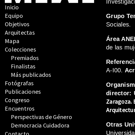
Investigac
Inicio
Equipo
Grupo Te
Objetivos
Sociales.
Arquitectas
Área ANE
Mapa
de las muj
Colecciones
Premiados
Referenci
Finalistas
A-I00.
Ac
Más publicados
Fotógrafas
Organis
Publicaciones
director:
Congreso
Zaragoza.
Encuentros
Arquitectu
Perspectivas de Género
Otras Uni
Democracia Cuidadora
Universid
Contacto