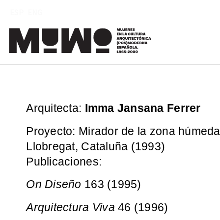
Saltar
ESP
ENG
al
contenido
Mu
(
Arquitecta:
Imma Jansana Ferrer
Proyecto: Mirador de la zona húmeda 
Llobregat, Cataluña (1993)
Publicaciones:
On Diseño
163 (1995)
Arquitectura Viva
46 (1996)