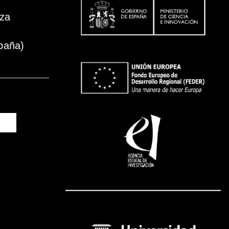
oza
paña)