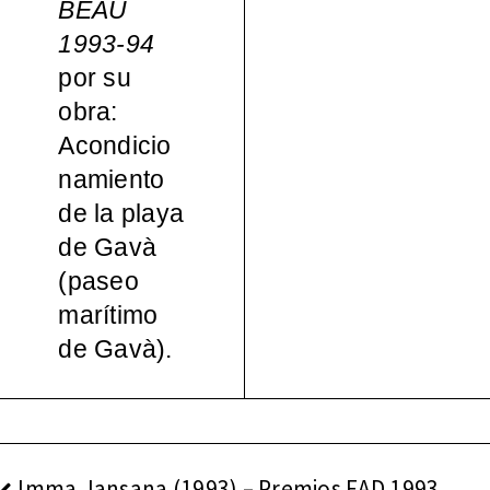
BEAU
español
1993-94
por su
a, 1965-
obra:
Acondicio
2000
namiento
de la playa
de Gavà
(paseo
marítimo
de Gavà).
NAVEGACIÓN
Imma Jansana (1993) – Premios FAD 1993