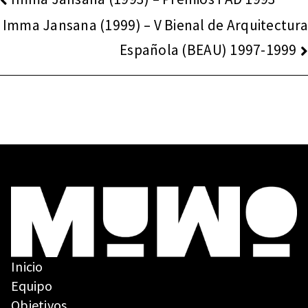
DE
Imma Jansana (1999) – V Bienal de Arquitectura
ENTRADAS
Española (BEAU) 1997-1999
Inicio
Equipo
Objetivos