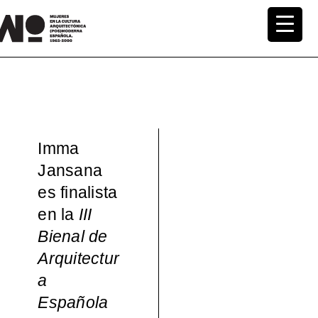
Saltar
al
MuWo –
contenido
Mujeres
en la
Imma
Cultura
Jansana
es finalista
Arquite
en la
III
ctónica
Bienal de
Arquitectur
(pos)mo
a
Española
derna