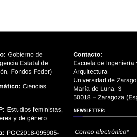
mo:
Gobierno de
Contacto:
gencia Estatal de
Escuela de Ingeniería 
ión, Fondos Feder)
Arquitectura
Universidad de Zarag
mático:
Ciencias
María de Luna, 3
50018 – Zaragoza (Es
P:
Estudios feministas,
NEWSLETTER:
eres y de género
Correo electrónico*
a:
PGC2018-095905-