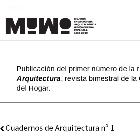
Saltar
ESP
ENG
al
contenido
Mu
(
Publicación del primer número de la 
Arquitectura
, revista bimestral de la
del Hogar.
NAVEGACIÓN
Cuadernos de Arquitectura nº 1
DE