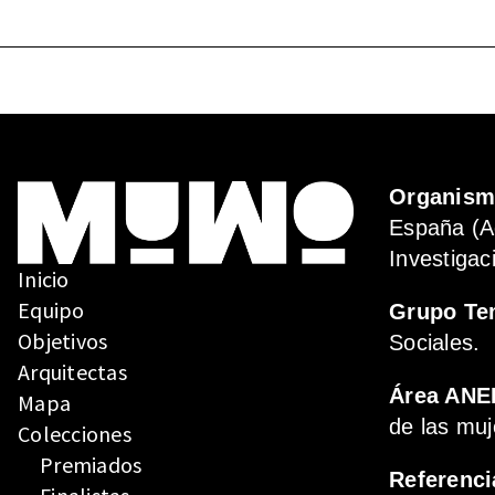
ENTRADAS
Organis
España (A
Investigac
Inicio
Equipo
Grupo Te
Objetivos
Sociales.
Arquitectas
Área ANE
Mapa
de las muj
Colecciones
Premiados
Referenci