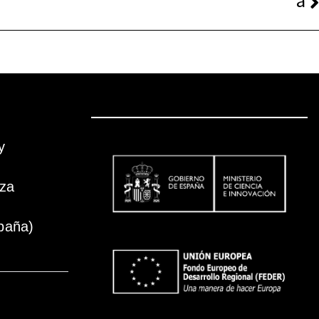
a
y
oza
paña)