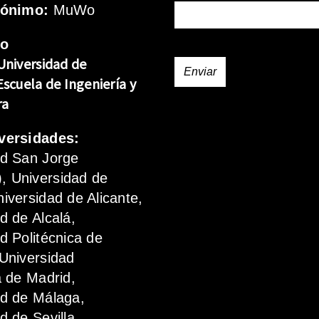
rónimo:
MuWo
mo
Universidad de
Escuela de Ingeniería y
ra
versidades:
ad San Jorge
 Universidad de
iversidad de Alicante,
d de Alcalá,
d Politécnica de
Universidad
a de Madrid,
ad de Málaga,
d de Sevilla.