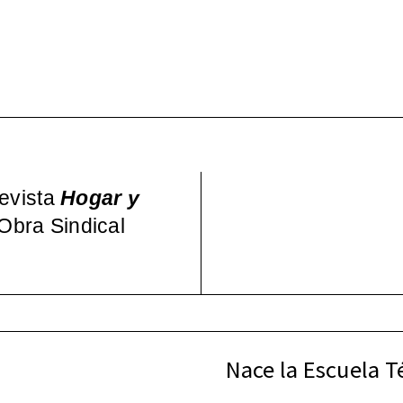
Wo – Mujeres en la Cul
pos)moderna española, 
revista
Hogar y
 Obra Sindical
Nace la Escuela T