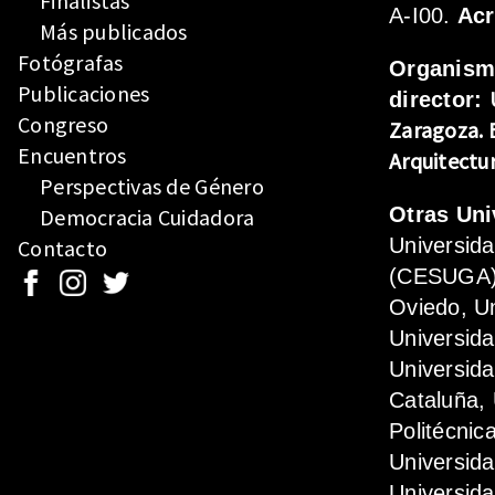
Finalistas
A-I00.
Ac
Más publicados
Fotógrafas
Organis
Publicaciones
director:
Congreso
Zaragoza.
Encuentros
Arquitectu
Perspectivas de Género
Otras Uni
Democracia Cuidadora
Universid
Contacto
(CESUGA),
Oviedo, Un
Universida
Universida
Cataluña, 
Politécnic
Universid
Universida