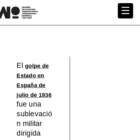
Saltar
al
MuWo –
contenido
Mujeres
en la
El
golpe de
Cultura
Estado en
Arquite
España de
julio de 1936
ctónica
fue una
sublevació
(pos)mo
n militar
dirigida
derna