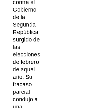
contra el
español
Gobierno
de la
a, 1965-
Segunda
República
2000
surgido de
las
elecciones
de febrero
de aquel
año. Su
fracaso
parcial
condujo a
una