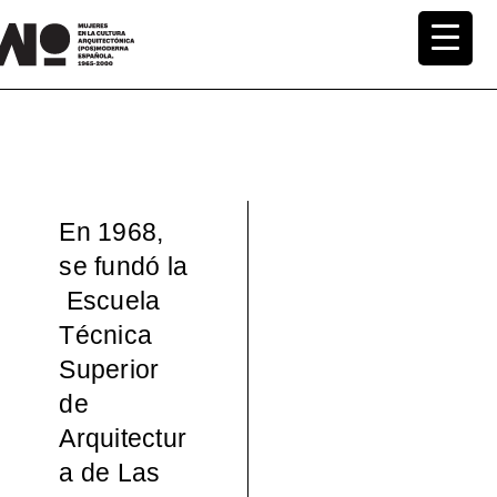
Saltar
al
MuWo –
contenido
Mujeres
en la
En 1968,
Cultura
se fundó la
Escuela
Arquite
Técnica
ctónica
Superior
de
(pos)mo
Arquitectur
a de Las
derna