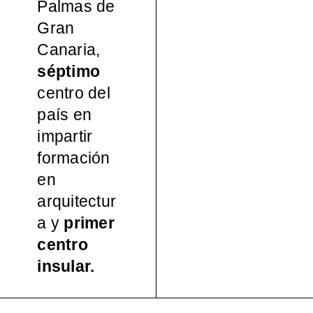
Palmas de
español
Gran
Canaria,
a, 1965-
séptimo
centro del
2000
país en
impartir
formación
en
arquitectur
a y
primer
centro
insular.