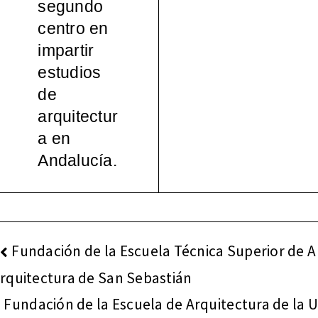
segundo
español
centro en
impartir
a, 1965-
estudios
de
2000
arquitectur
a en
Andalucía.
NAVEGACIÓN
Fundación de la Escuela Técnica Superior de A
DE
rquitectura de San Sebastián
ENTRADAS
Fundación de la Escuela de Arquitectura de la U