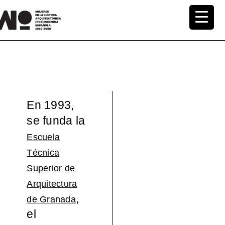
Saltar
al
MuWo –
contenido
Mujeres
en la
En 1993,
Cultura
se funda la
Arquite
Escuela
Técnica
ctónica
Superior de
Arquitectura
(pos)mo
,
de Granada
el
derna