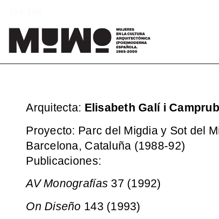
Saltar
ESP
ENG
al
contenido
Mu
(
Arquitecta:
Elisabeth Galí i Camprub
Proyecto: Parc del Migdia y Sot del M
Barcelona, Cataluña (1988-92)
Publicaciones:
AV Monografías
37 (1992)
On Diseño
143 (1993)