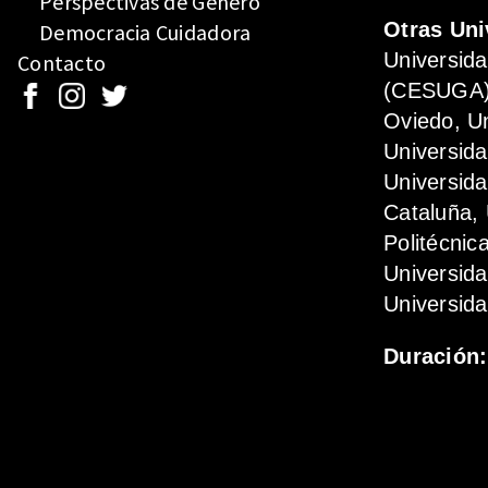
Perspectivas de Género
Otras Uni
Democracia Cuidadora
Universid
Contacto
(CESUGA),
Oviedo, Un
Universida
Universida
Cataluña, 
Politécnic
Universid
Universida
Duración: