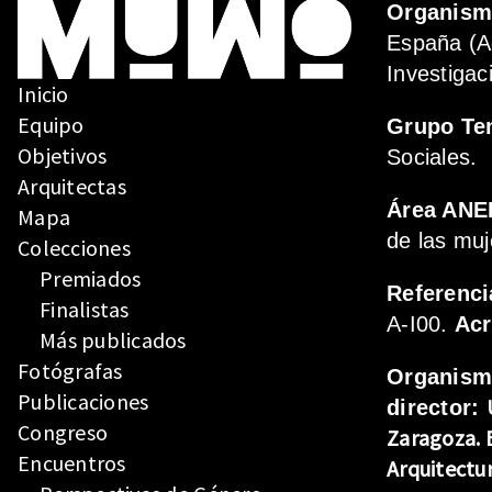
Organis
España (A
Investigac
Inicio
Equipo
Grupo Te
Objetivos
Sociales.
Arquitectas
Área ANE
Mapa
de las muj
Colecciones
Premiados
Referenci
Finalistas
A-I00.
Ac
Más publicados
Fotógrafas
Organis
Publicaciones
director:
Congreso
Zaragoza.
Encuentros
Arquitectu