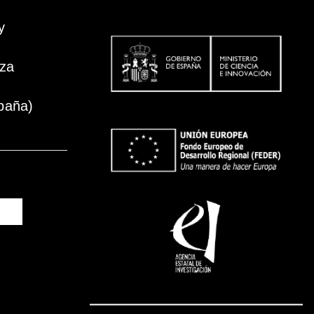
y
oza
paña)