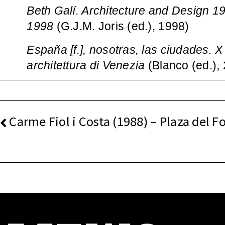
Beth Galí. Architecture and Design 1
1998
(G.J.M. Joris (ed.), 1998)
España [f.], nosotras, las ciudades. X
architettura di Venezia
(Blanco (ed.),
NAVEGACIÓN
Carme Fiol i Costa (1988) – Plaza del F
DE
ENTRADAS