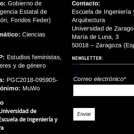
mo:
Gobierno de
Contacto:
gencia Estatal de
Escuela de Ingeniería 
ión, Fondos Feder)
Arquitectura
Universidad de Zarag
mático:
Ciencias
María de Luna, 3
50018 – Zaragoza (Es
P:
Estudios feministas,
NEWSLETTER:
eres y de género
Correo electrónico*
a:
PGC2018-095905-
rónimo:
MuWo
mo
Universidad de
Escuela de Ingeniería y
ra