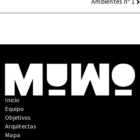
Ambientes nº 1
ENTRADAS
Inicio
Equipo
Objetivos
Arquitectas
Mapa