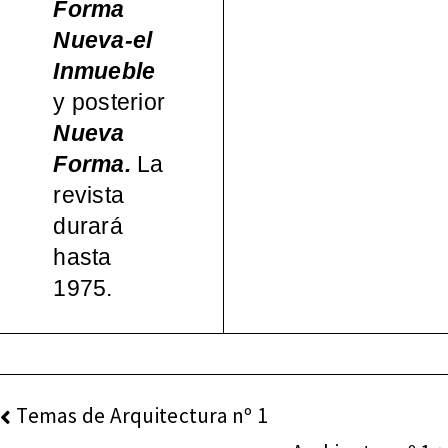
Forma
español
Nueva-el
Inmueble
a, 1965-
y posterior
Nueva
2000
Forma.
La
revista
durará
hasta
1975.
NAVEGACIÓN
Temas de Arquitectura nº 1
DE