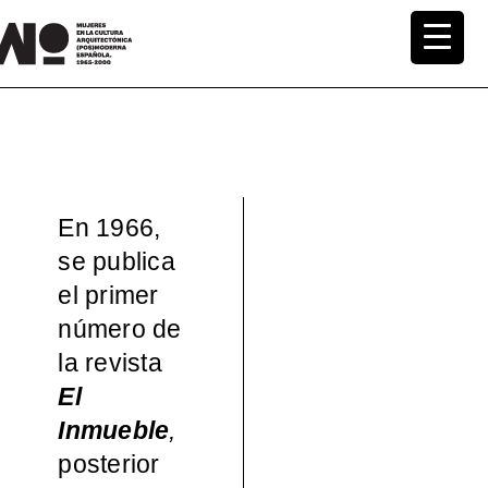
Saltar
al
MuWo –
contenido
Mujeres
en la
En 1966,
Cultura
se publica
el primer
Arquite
número de
ctónica
la revista
El
(pos)mo
Inmueble
,
posterior
derna