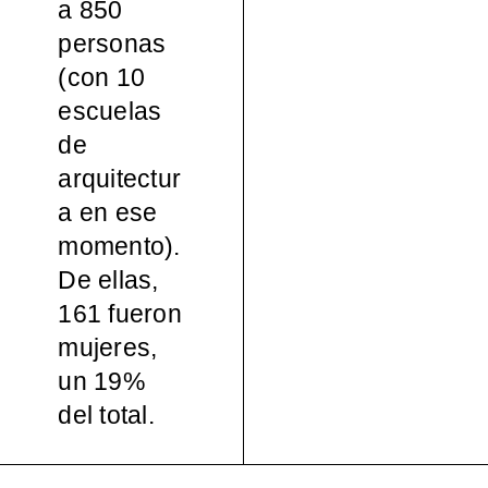
a 850
español
personas
(con 10
a, 1965-
escuelas
de
2000
arquitectur
a en ese
momento).
De ellas,
161 fueron
mujeres,
un 19%
del total.