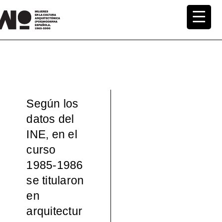
Saltar
al
MuWo –
contenido
Mujeres
en la
Según los
Cultura
datos del
INE, en el
Arquite
curso
ctónica
1985-1986
se titularon
(pos)mo
en
arquitectur
derna