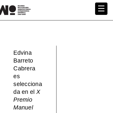
Saltar
al
MuWo –
contenido
Mujeres
en la
Edvina
Cultura
Barreto
Cabrera
Arquite
es
ctónica
selecciona
da en el
X
(pos)mo
Premio
Manuel
derna