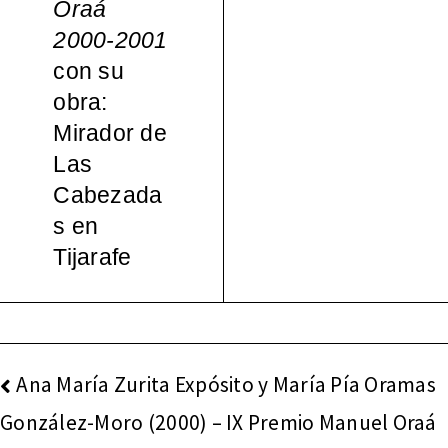
Oraá
español
2000-2001
con su
a, 1965-
obra:
Mirador de
2000
Las
Cabezada
s en
Tijarafe
NAVEGACIÓN
Ana María Zurita Expósito y María Pía Oramas
DE
González-Moro (2000) – IX Premio Manuel Oraá
ENTRADAS