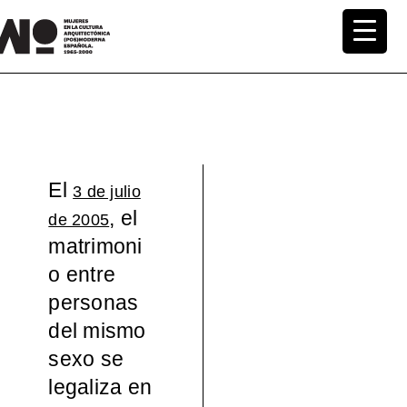
Saltar
al
MuWo –
contenido
Mujeres
en la
El
3 de julio
Cultura
, el
de 2005
matrimoni
Arquite
o entre
ctónica
personas
del mismo
(pos)mo
sexo se
legaliza en
derna