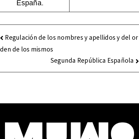
España.
español
a, 1965-
NAVEGACIÓN
Regulación de los nombres y apellidos y del or
2000
DE
den de los mismos
ENTRADAS
Segunda República Española