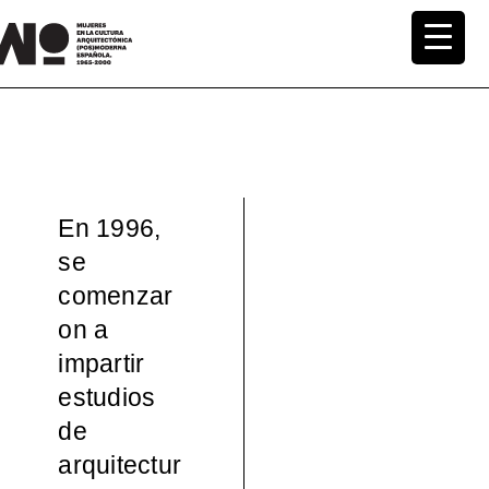
Saltar
al
MuWo –
contenido
Mujeres
en la
En 1996,
Cultura
se
comenzar
Arquite
on a
ctónica
impartir
estudios
(pos)mo
de
arquitectur
derna