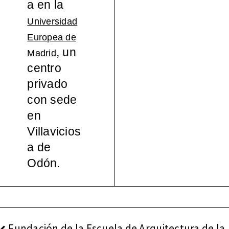
a en la
español
Universidad
Europea de
a, 1965-
, un
Madrid
centro
2000
privado
con sede
en
Villavicios
a de
Odón.
NAVEGACIÓN
Fundación de la Escuela de Arquitectura de la