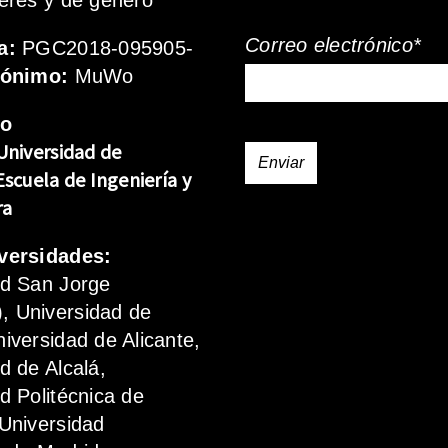
eres y de género
Correo electrónico*
a:
PGC2018-095905-
rónimo:
MuWo
mo
Universidad de
Escuela de Ingeniería y
ra
versidades:
ad San Jorge
 Universidad de
iversidad de Alicante,
d de Alcalá,
d Politécnica de
Universidad