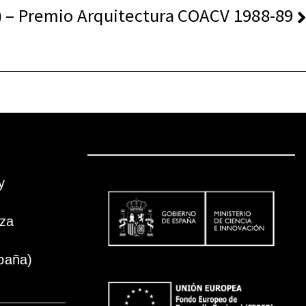
) – Premio Arquitectura COACV 1988-89
y
oza
paña)