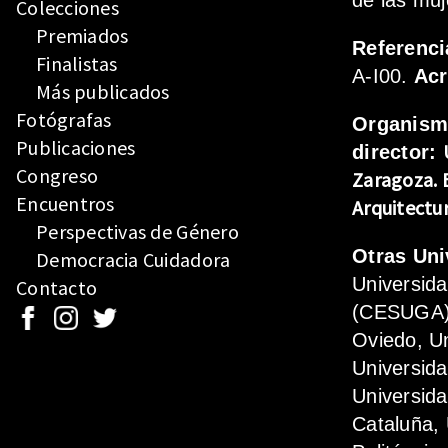
de las muj
Colecciones
Premiados
Referenci
Finalistas
A-I00.
Ac
Más publicados
Fotógrafas
Organis
Publicaciones
director:
Congreso
Zaragoza.
Encuentros
Arquitectu
Perspectivas de Género
Otras Uni
Democracia Cuidadora
Universid
Contacto
(CESUGA),
Oviedo, Un
Universida
Universida
Cataluña, 