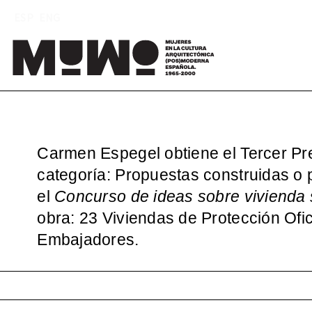
Saltar
ESP
ENG
al
contenido
M
(
Carmen Espegel obtiene el Tercer Pr
categoría: Propuestas construidas o
el
Concurso de ideas sobre vivienda 
obra: 23 Viviendas de Protección Ofici
Embajadores.