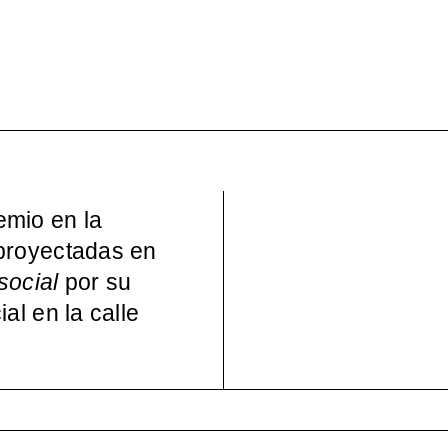
uWo – Mujeres en la Cul
pos)moderna española, 
emio en la
 proyectadas en
social
por su
al en la calle