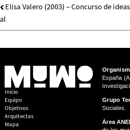
NAVEGACIÓN
Elisa Valero (2003) – Concurso de ideas
DE
al
ENTRADAS
Organis
España (A
Investigac
Inicio
Equipo
Grupo Te
Objetivos
Sociales.
Arquitectas
Área ANE
Mapa