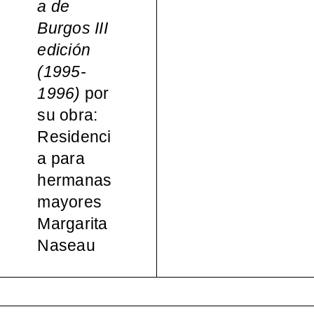
a de
español
Burgos III
edición
a, 1965-
(1995-
1996)
por
2000
su obra:
Residenci
a para
hermanas
mayores
Margarita
Naseau