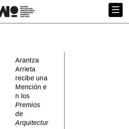
Saltar
al
MuWo –
contenido
Mujeres
en la
Arantza
Cultura
Arrieta
recibe una
Arquite
Mención e
ctónica
n los
Premios
(pos)mo
de
Arquitectur
derna