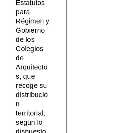
Estatutos
español
para
Régimen y
a, 1965-
Gobierno
de los
2000
Colegios
de
Arquitecto
s, que
recoge su
distribució
n
territorial,
según lo
dispuesto