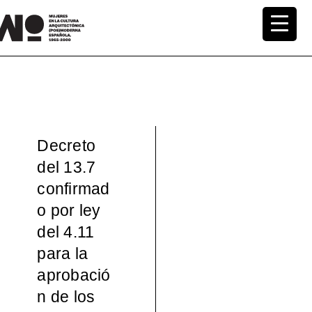
Saltar
al
MuWo –
contenido
Mujeres
en la
Decreto
Cultura
del 13.7
confirmad
Arquite
o por ley
ctónica
del 4.11
para la
(pos)mo
aprobació
n de los
derna