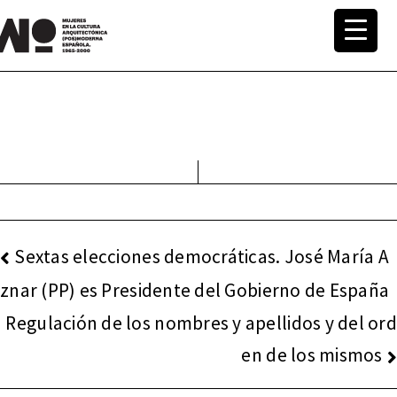
Saltar
al
MuWo –
contenido
Mujeres
en la
Cultura
Arquite
NAVEGACIÓN
Sextas elecciones democráticas. José María A
DE
ctónica
znar (PP) es Presidente del Gobierno de España
ENTRADAS
Regulación de los nombres y apellidos y del ord
(pos)mo
en de los mismos
derna