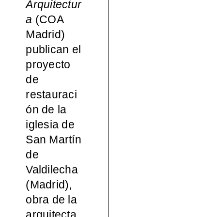
Arquitectur
español
a
(COA
Madrid)
a, 1965-
publican el
proyecto
2000
de
restauraci
ón de la
iglesia de
San Martín
de
Valdilecha
(Madrid),
obra de la
arquitecta