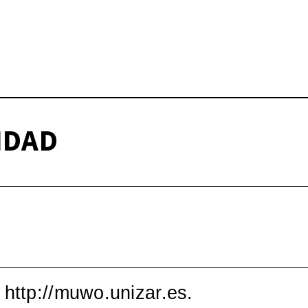
Wo – Mujeres en la Cul
pos)moderna española, 1
IDAD
 http://muwo.unizar.es.