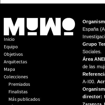
Organis
España (A
Investigac
Inicio
Grupo Te
Equipo
Sociales.
Objetivos
Área ANE
Arquitectas
de las muj
Mapa
Referenci
Colecciones
A-I00.
Ac
Premiados
Organis
Finalistas
director:
Más publicados
Zaragoza.