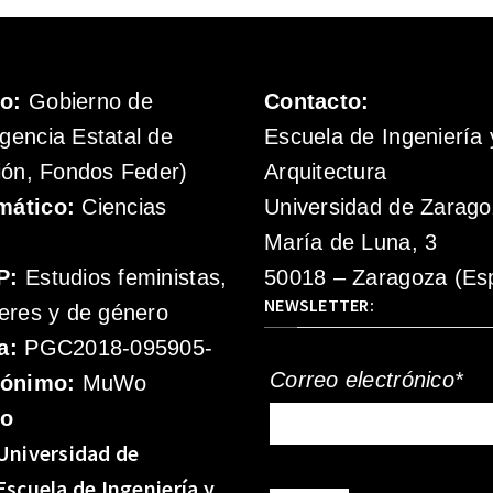
mo:
Gobierno de
Contacto:
gencia Estatal de
Escuela de Ingeniería 
ión, Fondos Feder)
Arquitectura
mático:
Ciencias
Universidad de Zarag
María de Luna, 3
P:
Estudios feministas,
50018 – Zaragoza (Es
NEWSLETTER:
eres y de género
a:
PGC2018-095905-
Correo electrónico*
rónimo:
MuWo
mo
Universidad de
Escuela de Ingeniería y