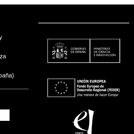
y
oza
paña)