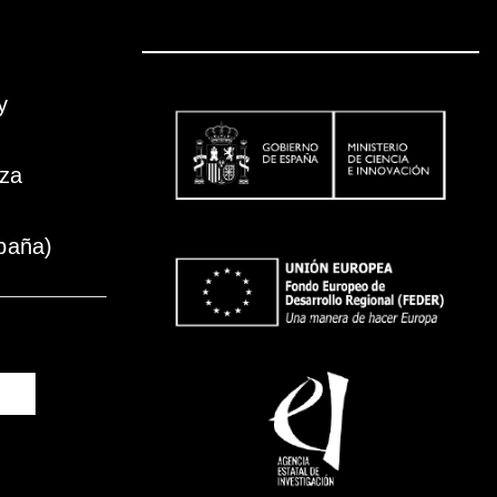
y
oza
paña)