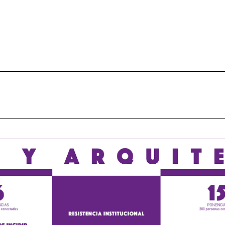
Wo – Mujeres en la Cul
pos)moderna española, 1