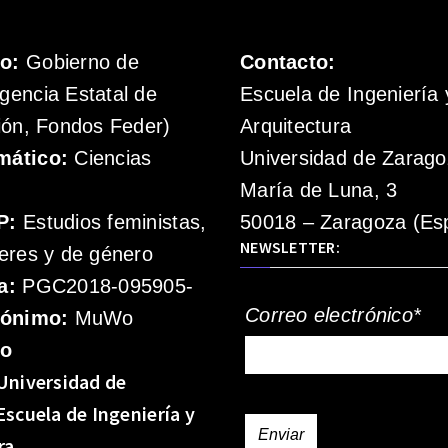
mo:
Gobierno de
Contacto:
gencia Estatal de
Escuela de Ingeniería 
ión, Fondos Feder)
Arquitectura
mático:
Ciencias
Universidad de Zarag
María de Luna, 3
P:
Estudios feministas,
50018 – Zaragoza (Es
NEWSLETTER:
eres y de género
a:
PGC2018-095905-
Correo electrónico*
rónimo:
MuWo
mo
Universidad de
Escuela de Ingeniería y
ra