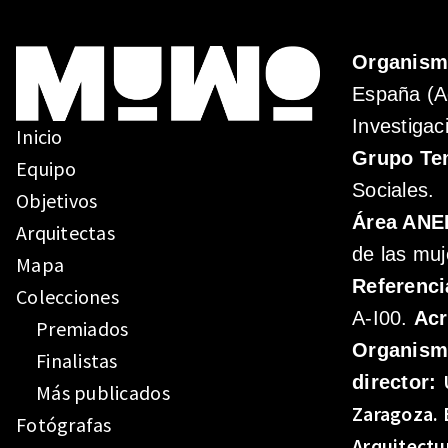
Organis
España (A
Investigac
Inicio
Grupo Te
Equipo
Sociales.
Objetivos
Área ANE
Arquitectas
de las muj
Mapa
Referenci
Colecciones
A-I00.
Ac
Premiados
Organis
Finalistas
director:
Más publicados
Zaragoza.
Fotógrafas
Arquitectu