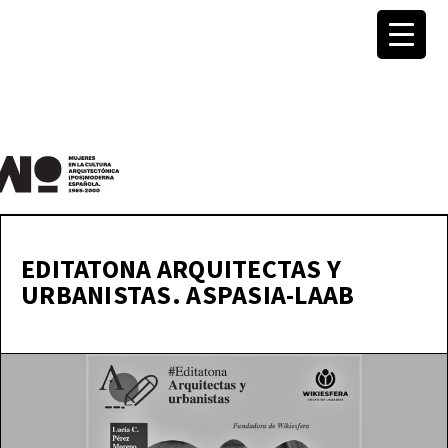
MuWo –
Mujeres
EDITATONA ARQUITECTAS Y
URBANISTAS. ASPASIA-LAAB
en la
Cultura
Arquitec