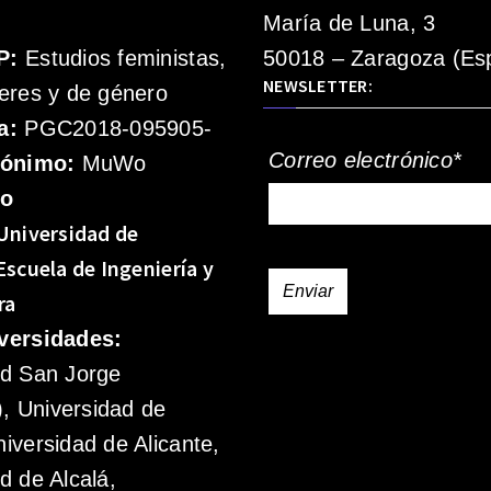
María de Luna, 3
P:
Estudios feministas,
50018 – Zaragoza (Es
NEWSLETTER:
eres y de género
a:
PGC2018-095905-
Correo electrónico*
rónimo:
MuWo
mo
Universidad de
Escuela de Ingeniería y
ra
versidades:
ad San Jorge
 Universidad de
iversidad de Alicante,
d de Alcalá,