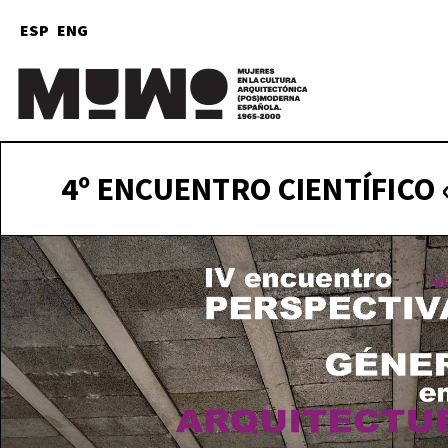
ESP
ENG
Mu
(
4º ENCUENTRO CIENTÍFICO