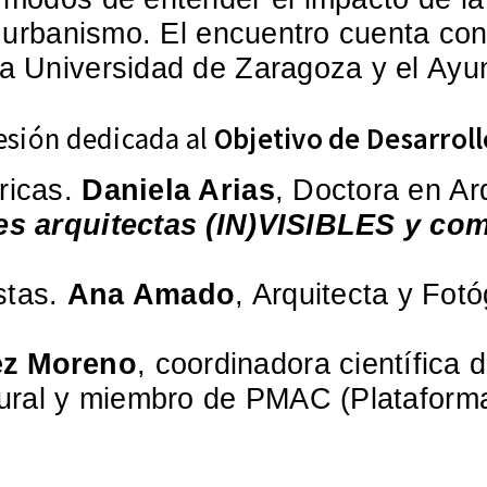
el urbanismo. El encuentro cuenta co
 la Universidad de Zaragoza y el Ay
esión dedicada al
Objetivo de Desarroll
ricas.
Daniela Arias
, Doctora en Ar
s arquitectas (IN)VISIBLES y como
stas.
Ana Amado
, Arquitecta y Fot
ez Moreno
, coordinadora científica 
ultural y miembro de PMAC (Plataform