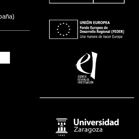
paña)