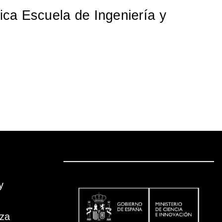
nica Escuela de Ingeniería y
y
oza