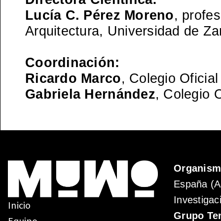
Lucía C. Pérez Moreno
, profe
Arquitectura, Universidad de Za
Coordinación:
Ricardo Marco
, Colegio Oficia
Gabriela Hernández
, Colegio 
Organis
España (A
Investigac
Inicio
Grupo Te
Equipo