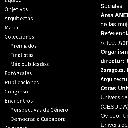
Sociales.
Objetivos
Área ANE
Arquitectas
de las muj
Mapa
Referenci
Colecciones
A-I00.
Ac
Premiados
Organis
Finalistas
director:
Más publicados
Zaragoza.
Fotógrafas
Arquitectu
Publicaciones
Otras Uni
Congreso
Universid
Encuentros
(CESUGA),
Perspectivas de Género
Oviedo, Un
Democracia Cuidadora
Universida
Contacto