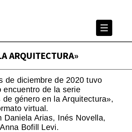
tura Arquitectónica
965-2000
 LA ARQUITECTURA»
s de diciembre de 2020 tuvo
o encuentro de la serie
 de género en la Arquitectura»,
rmato virtual.
Daniela Arias, Inés Novella,
nna Bofill Levi.