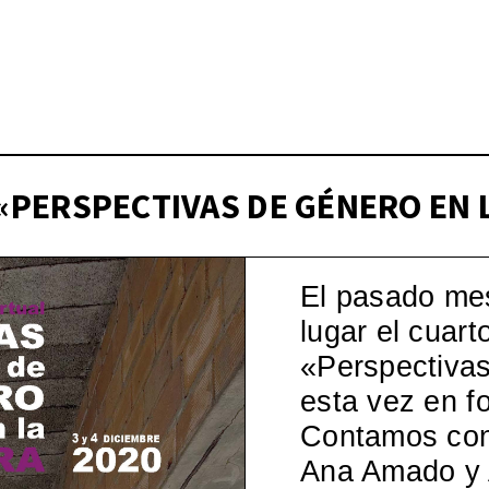
Wo – Mujeres en la Cul
pos)moderna española, 1
 «PERSPECTIVAS DE GÉNERO EN
El pasado me
lugar el cuart
«Perspectivas
esta vez en fo
Contamos con 
Ana Amado y A