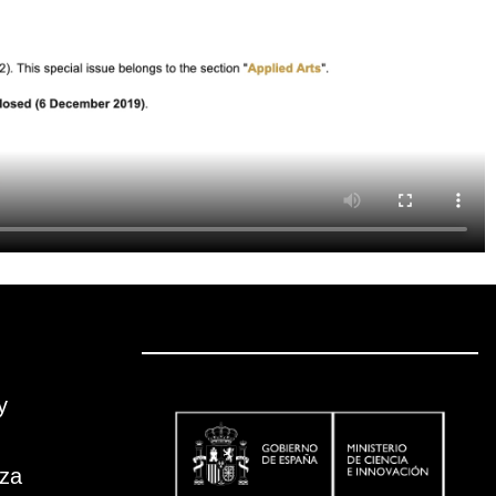
y
oza