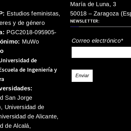
María de Luna, 3
P:
Estudios feministas,
50018 – Zaragoza (Es
NEWSLETTER:
eres y de género
a:
PGC2018-095905-
Correo electrónico*
rónimo:
MuWo
mo
Universidad de
Escuela de Ingeniería y
ra
versidades:
ad San Jorge
 Universidad de
iversidad de Alicante,
d de Alcalá,