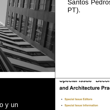
Santos Pedros
PT).
lo y un