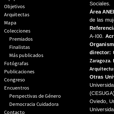
Sociales.
Objetivos
Área ANE
Arquitectas
de las muj
Mapa
Referenci
Colecciones
A-I00.
Ac
Premiados
Organis
Finalistas
director:
Más publicados
Zaragoza.
Fotógrafas
Arquitectu
Publicaciones
Otras Uni
Congreso
Universid
Encuentros
(CESUGA),
Perspectivas de Género
Oviedo, Un
Democracia Cuidadora
Universida
Contacto