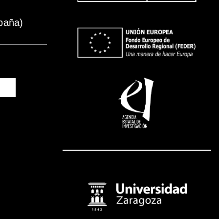
paña)