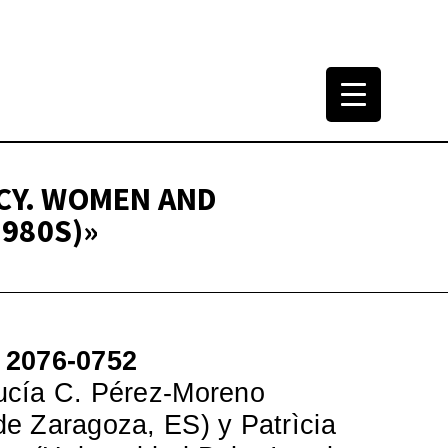
tura Arquitectónica
965-2000
CY. WOMEN AND
1980S)»
 2076-0752
ucía C. Pérez-Moreno
de Zaragoza, ES) y Patrìcia