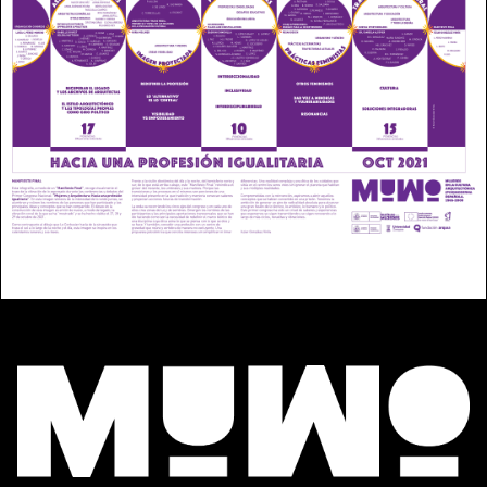
ctónica
(pos)mo
derna
español
a, 1965-
2000