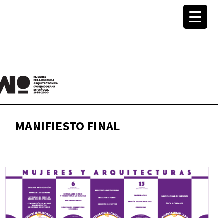
MuWo –
Mujeres
MANIFIESTO FINAL
en la
Cultura
Arquite